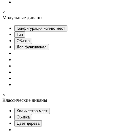
×
Модульные диваны
Конфигурация кол-во мест
Тип
Обивка
Доп.функционал
×
Классические диваны
Количество мест
Обивка
Цвет дерева