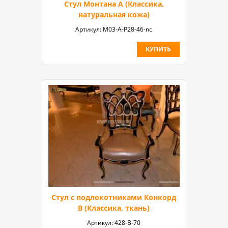
Стул Монтана А (Классика,
натуральная кожа)
Артикул:
М03-А-P28-46-nc
КУПИТЬ
Стул с подлокотниками Конкорд
B (Классика, ткань)
Артикул:
428-В-70